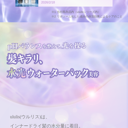
INSTAGRAM
2026/2/18
※1 当社既存品内（ululisシリーズ内）
※2 リポソーム化した成分の保湿効果によるケアのこと
会社概要
個人情報の取扱いについて
お問い合わせ
ululis(ウルリス)は、
インナードライ髪の水分量に着目。