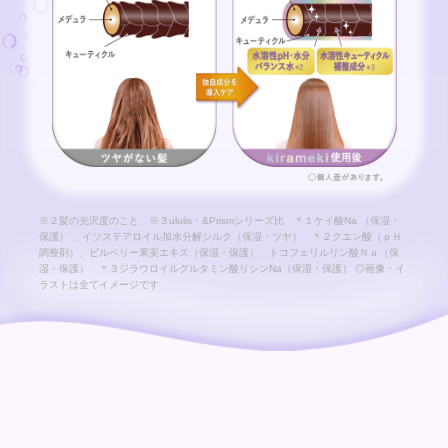
※２髪の光沢度のこと ※３ululis・&Prismシリーズ比 ＊１ケイ酸Na （保湿・
保護） 、イソステアロイル加水分解シルク（保湿・ツヤ） ＊２クエン酸（ｐＨ
調整剤）、ビルベリー果実エキス（保湿・保護）、トコフェリルリン酸Ｎａ（保
湿・保護） ＊３ジラウロイルグルタミン酸リシンNa（保湿・保護） ◎画像・イ
ラストは全てイメージです