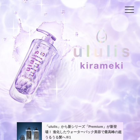
HOME
PRODUCT
SHOP
ululis TOP
AQUA
VITA.C
PINKme
kirameki
Premium
「ululis」から新シリーズ「Premium」が新登
場！ 進化したウォーターパック美容で最高峰の超
うるうる髪へ※1