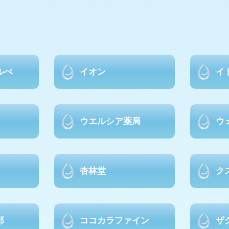
ルぺ
イオン
イ
ウエルシア薬局
ウ
杏林堂
ク
郎
ココカラファイン
ザ