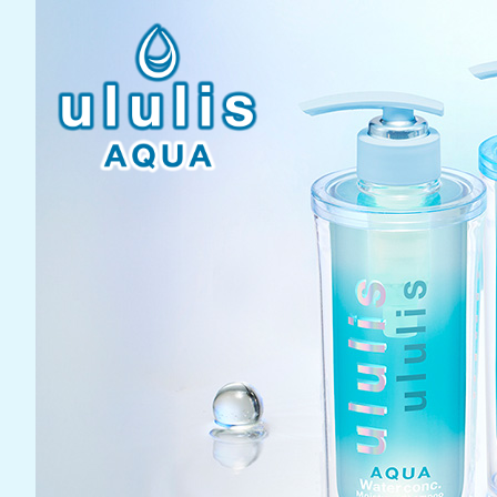
HOME
PRODUCT
SHOP
ululis TOP
AQUA
VITA.C