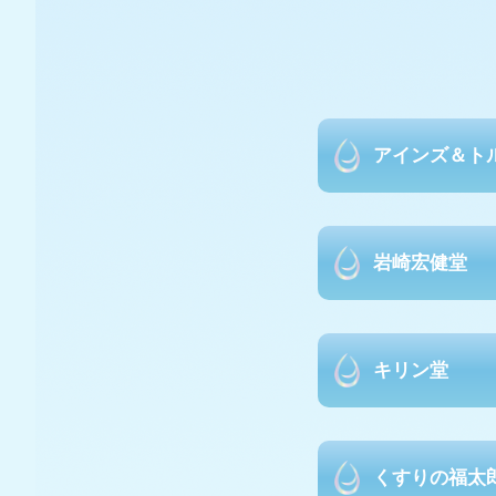
アインズ＆ト
岩崎宏健堂
キリン堂
くすりの福太