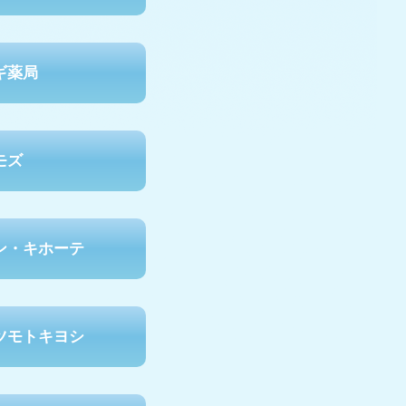
ギ薬局
モズ
ン・キホーテ
ツモトキヨシ